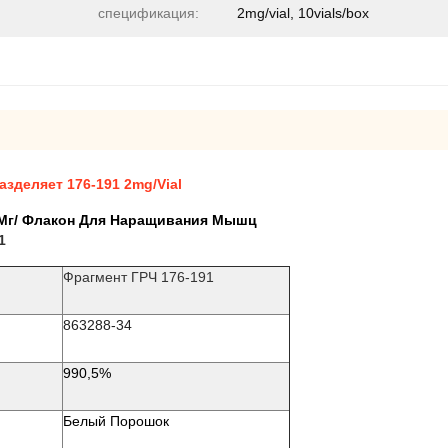
спецификация:
2mg/vial, 10vials/box
зделяет 176-191 2mg/Vial
2 Мг/ Флакон Для Наращивания Мышц
1
Фрагмент ГРЧ 176-191
863288-34
990,5%
Белый Порошок