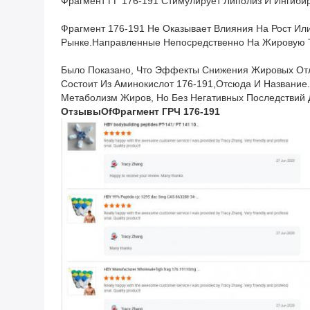
Фрагмент ГГ 176-191 Стимулирует Липолиз И Ингибируе
Фрагмент 176-191 Не Оказывает Влияния На Рост Ил
Рынке.направленные Непосредственно На Жировую Т
Было Показано, Что Эффекты Снижения Жировых Отл
Состоит Из Аминокислот 176-191,Отсюда И Название
Метаболизм Жиров, Но Без Негативных Последствий
Отзывы
О
F
Фрагмент ГРЧ 176-191