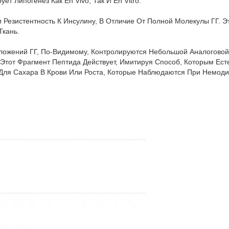
т Липогенез Как En Vivo, Так И En Vitro.
и Резистентность К Инсулину, В Отличие От Полной Молекулы ГГ
кань.
ожений ГГ, По-Видимому, Контролируются Небольшой Аналоговой 
.Этот Фрагмент Пептида Действует, Имитируя Способ, Которым Ес
 Для Сахара В Крови Или Роста, Которые Наблюдаются При Немод