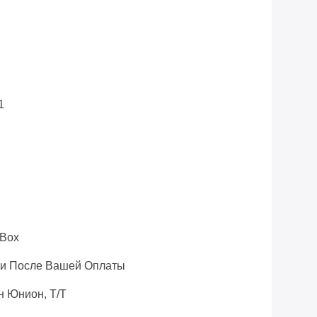
i
1
/box
ни После Вашей Оплаты
н Юнион, Т/Т