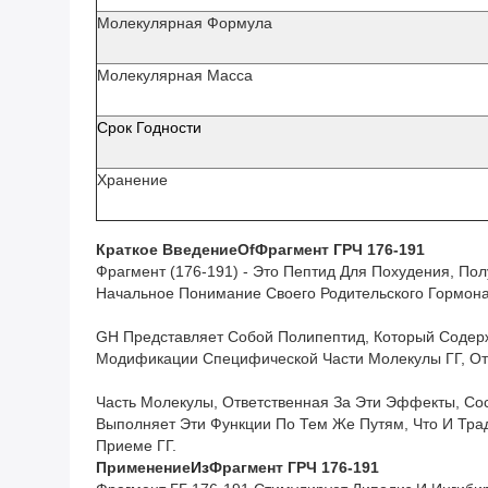
Молекулярная Формула
Молекулярная Масса
Срок Годности
Хранение
Краткое Введение
О
F
Фрагмент ГРЧ 176-191
Фрагмент (176-191) - Это Пептид Для Похудения, П
Начальное Понимание Своего Родительского Гормона
GH Представляет Собой Полипептид, Который Содерж
Модификации Специфической Части Молекулы ГГ, От
Часть Молекулы, Ответственная За Эти Эффекты, Со
Выполняет Эти Функции По Тем Же Путям, Что И Тра
Приеме ГГ.
Применение
Из
Фрагмент ГРЧ 176-191