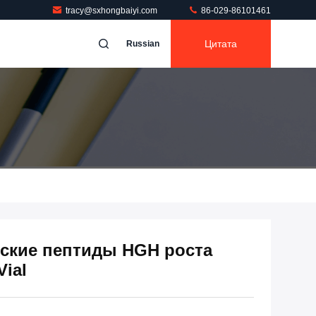
tracy@sxhongbaiyi.com
86-029-86101461
Цитата
Russian
ские пептиды HGH роста
Vial