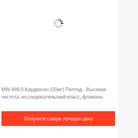
MW 489.5 Кардиоген (20мг) Пептид - Высокая
98%
чистота, исследовательский класс, флаконы
лио
без
Получите самую лучшую цену