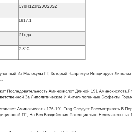
C78H123N23O23S2
1817.1
2 Года
2-8°C
олученный Из Молекулы ГГ, Который Напрямую Инициирует Липолиз
..
ит Последовательность Аминокислот Длиной 191 Аминокислота.Fr
ветственной За Липолитические И Антилипогенные Эффекты Гормо
ставляет Аминокислоты 176-191.Frag Следует Рассматривать В Пе
диционный ГГ., Но Без Воздействия Потенциально Нежелательных 