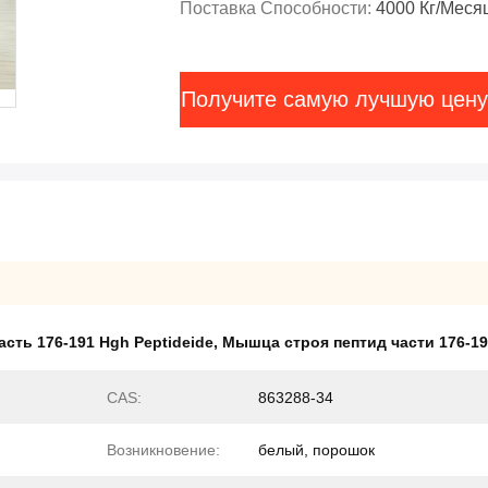
Поставка Способности:
4000 Кг/меся
Получите самую лучшую цену
асть 176-191 Hgh Peptideide
,
Мышца строя пептид части 176-1
CAS:
863288-34
Возникновение:
белый, порошок