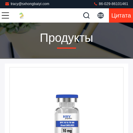
tracy@sxhongbaiyi.com
86-029-86101461
Цитата
Продукты