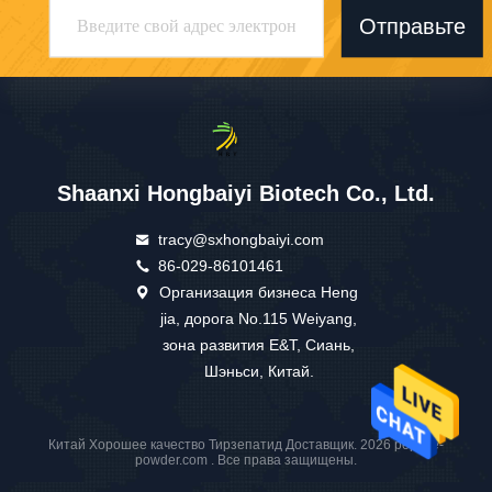
Отправьте
Shaanxi Hongbaiyi Biotech Co., Ltd.
tracy@sxhongbaiyi.com
86-029-86101461
Организация бизнеса Heng
jia, дорога No.115 Weiyang,
зона развития E&T, Сиань,
Шэньси, Китай.
Китай Хорошее качество Тирзепатид Доставщик. 2026 peptide-
powder.com . Все права защищены.