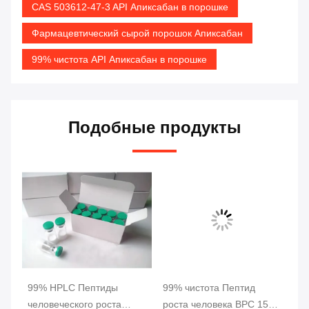
CAS 503612-47-3 API Апиксабан в порошке
Фармацевтический сырой порошок Апиксабан
99% чистота API Апиксабан в порошке
Подобные продукты
99% HPLC Пептиды
99% чистота Пептид
17
человеческого роста
роста человека BPC 157
пе