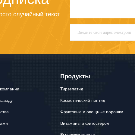
сто случайный текст.
Продукты
 компании
Тирзепатид
заводу
Косметический пептид
ества
Фруктовые и овощные порошки
нами
Витамины и фитостерол
Выдержка завода