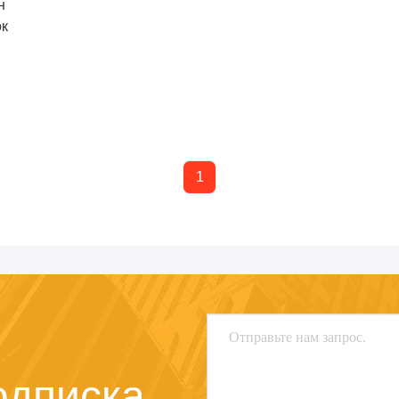
н
ок
1
одписка