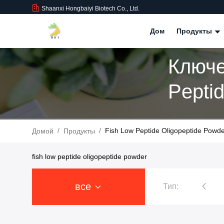
Shaanxi Hongbaiyi Biotech Co., Ltd.
Дом
Продукты
Ключе
Peptid
Совпа
/
/
Fish Low Peptide Oligopeptide Pow
Домой
Продукты
fish low peptide oligopeptide powder
все
Тип:
Тирзепатид