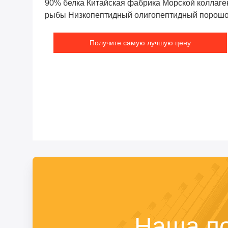
90% белка Китайская фабрика Морской коллаге
рыбы Низкопептидный олигопептидный порош
Получите самую лучшую цену
Наша п