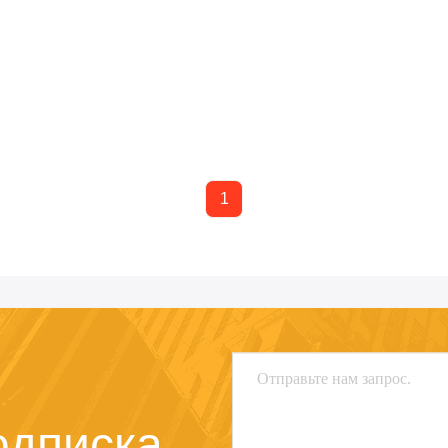
1
одписка