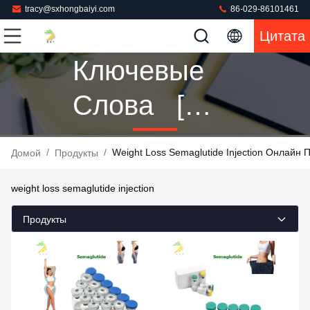
tracy@sxhongbaiyi.com
86-029-86101461
Цитата
Ключевые
Слова [
Weight Loss
/
/
Weight Loss Semaglutide Injection Онлайн
Домой
Продукты
Semaglutide
weight loss semaglutide injection
Injection ]
Продукты
Совпадение
4 Продукты