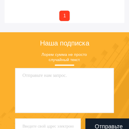
цену
цену
1
Наша подписка
Лорем сумма не просто 
случайный текст.
Отправьте