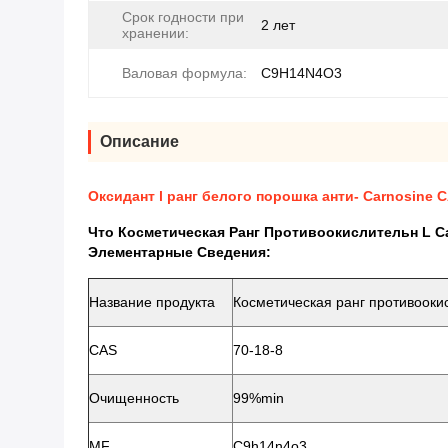
Срок годности при
2 лет
хранении:
Валовая формула:
C9H14N4O3
Описание
Оксидант l ранг белого порошка анти- Carnosine 
Что Косметическая Ранг Противоокислительн L Ca
Элементарные Сведения:
Название продукта
Косметическая ранг противоокис
CAS
70-18-8
Очищенность
99%min
MF
C9h14n4o3