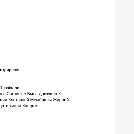
ентрирован
 Russiaand
ы. Carnosine Было Доказано К
дации Клеточной Мембраны Жирной
ицательным Концом.