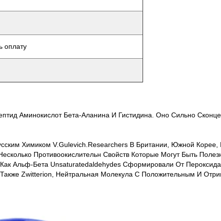
ь оплату
Дипептид Аминокислот Бета-Аланина И Гистидина. Оно Сильно Сконц
усским Химиком V.Gulevich.Researchers В Британии, Южной Корее,
Несколько Противоокислительн Свойств Которые Могут Быть Полезн
, Как Альф-Бета Unsaturatedaldehydes Сформировали От Перокси
 Также Zwitterion, Нейтральная Молекула С Положительным И Отр