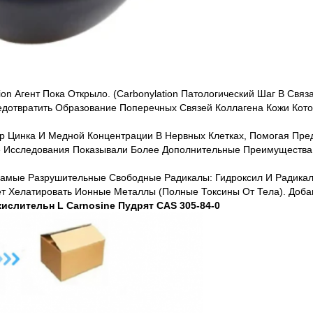
on Агент Пока Открыло. (Carbonylation Патологический Шаг В Свя
редотвратить Образование Поперечных Связей Коллагена Кожи Кот
ор Цинка И Медной Концентрации В Нервных Клетках, Помогая Предо
ие Исследования Показывали Более Дополнительные Преимущества
е Самые Разрушительные Свободные Радикалы: Гидроксил И Радикал
ет Хелатировать Ионные Металлы (полные Токсины От Тела). Доба
ислительн L Carnosine Пудрят CAS 305-84-0