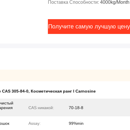
Поставка Способности:
4000kg/Month
Получите самую лучшую цену
e CAS 305-84-0
,
Косметическая ранг l Carnosine
 чистый
арения
CAS никакой:
70-18-8
рошок
Assay:
99%min