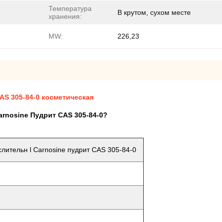
Температура
В крутом, сухом месте
хранения:
MW:
226,23
CAS 305-84-0 косметическая
rnosine Пудрит CAS 305-84-0?
лительн l Carnosine пудрит CAS 305-84-0