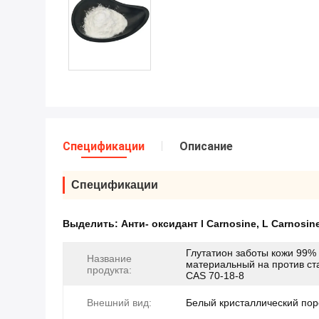
Спецификации
Описание
Спецификации
Выделить:
Анти- оксидант l Carnosine
,
L Carnosin
Глутатион заботы кожи 99%
Название
материальный на против ст
продукта:
CAS 70-18-8
Внешний вид:
Белый кристаллический по