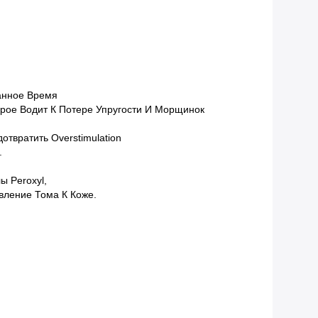
занное Время
орое Водит К Потере Упругости И Морщинок
твратить Overstimulation
.
ы Peroxyl,
вление Тома К Коже.