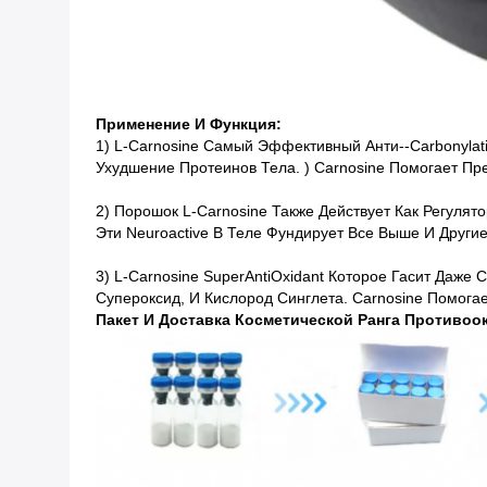
Применение И Функция:
1) L-Carnosine Самый Эффективный Анти--carbonylati
Ухудшение Протеинов Тела. ) Carnosine Помогает П
2) Порошок L-Carnosine Также Действует Как Регулят
Эти Neuroactive В Теле Фундирует Все Выше И Друг
3) L-Carnosine SuperAntiOxidant Которое Гасит Даж
Супероксид, И Кислород Синглета. Carnosine Помога
Пакет И Доставка Косметической Ранга Противоок