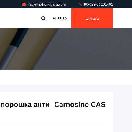
tracy@sxhongbaiyi.com
86-029-86101461
Цитата
Russian
 порошка анти- Carnosine CAS