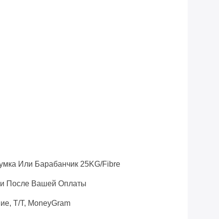
i
мка Или Барабанчик 25KG/Fibre
ни После Вашей Оплаты
ие, T/T, MoneyGram