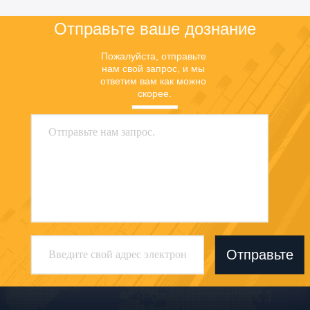
цену
цену
Отправьте ваше дознание
Пожалуйста, отправьте 
нам свой запрос, и мы 
ответим вам как можно 
скорее.
Отправьте