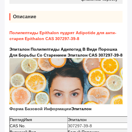
Описание
Полипептиды Epithalon пудрят Adipotide для анти-
старея Epithalon CAS 307297-39-8
Эпиталон Полипептиды Адипотид В Виде Порошка
Для Борьбы Со Старением Эпиталон CAS 307297-39-8
Форма Базовой Информации
Эпиталон
Пептид
Имя
Эпиталон
CAS No.
307297-39-8