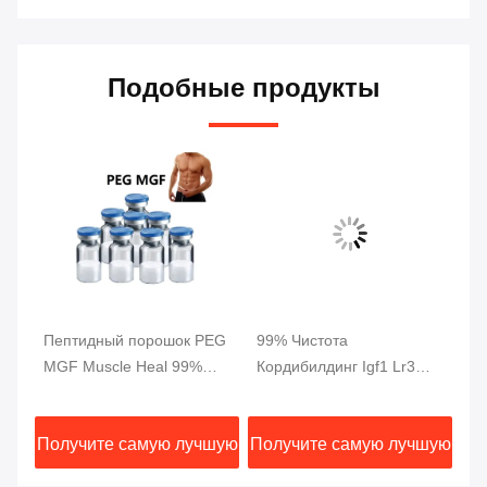
Подобные продукты
Пептидный порошок PEG
99% Чистота
5 
MGF Muscle Heal 99%
Кордибилдинг Igf1 Lr3
чи
Чистота 2 мг/ флакон
Пептид CAS 946870-92-4
в
пе
шую
Получите самую лучшую
Получите самую лучшую
По