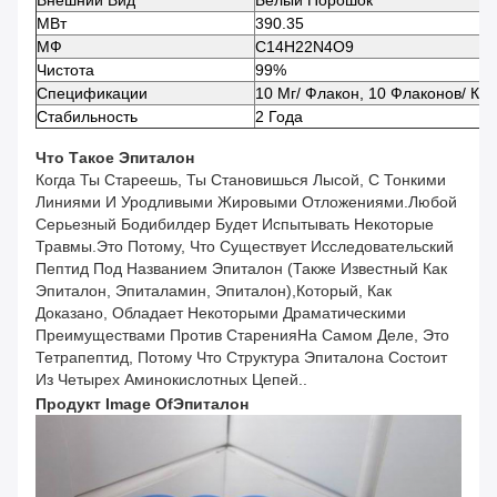
Внешний Вид
Белый Порошок
МВт
390.35
МФ
C14H22N4O9
Чистота
99%
Спецификации
10 Мг/ Флакон, 10 Флаконов/ Ко
Стабильность
2 Года
Что Такое
Эпиталон
Когда Ты Стареешь, Ты Становишься Лысой, С Тонкими
Линиями И Уродливыми Жировыми Отложениями.Любой
Серьезный Бодибилдер Будет Испытывать Некоторые
Травмы.Это Потому, Что Существует Исследовательский
Пептид Под Названием Эпиталон (также Известный Как
Эпиталон, Эпиталамин, Эпиталон),который, Как
Доказано, Обладает Некоторыми Драматическими
Преимуществами Против СтаренияНа Самом Деле, Это
Тетрапептид, Потому Что Структура Эпиталона Состоит
Из Четырех Аминокислотных Цепей.
.
Продукт Image Of
Эпиталон