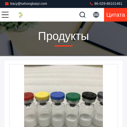
tracy@sxhongbaiyi.com
86-029-86101461
Цитата
Продукты