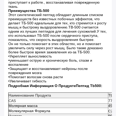
приступает к работе., восстанавливая поврежденную
ткань.
Преимущества ТБ-500
Этот синтетический пептид обладает длинным списком
преимуществ без известных побочных эффектов, что
делает ТБ-500 идеальным для тех, кто стремится к росту
мышц и быстрому выздоровлению.TB-500 считается
одним из лучших пептидов для лечения сухожилий.У тех,
кто использовал ТБ-500 после сердечного приступа,
показалось, что скорость выздоровления быстрее.
Он не только помогает в этих областях, но и помогает
увеличить силу через рост мышц. Было также доказано
более быстрое время заживления из-за ТБ-500.
•Укрепляет выносливость
•уменьшает острую и хроническую боль, спазм и
воспаление
•Защищает и восстанавливает нейроны после
повреждения мозга
•Помогает волосам снова расти
•Увеличивает гибкость
Подробная Информация О Продукте
Пептид Tb500
:
Наименование Продукта
Tb50
CAS
7759
Молярная масса
4963
Молекулярная Формула
C21