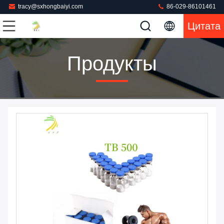
tracy@sxhongbaiyi.com
86-029-86101461
Цитата
Продукты