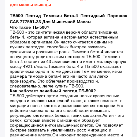
для массы мышцы
TB500 Пептид Тимозин Бета-4 Пептидный Порошок
CAS 777591-33 Для Мышечной Массы
Что такое ТБ-500?
TB-500 - это синтетическая версия области тимозина
бета- 4, которая активна и встречается естественным
образом в организме.Он часто считается одним из
лучших пептидов, способных быстрее заживать
сухожилия и различные раны. Тимозин бета-4 является
по существу родительским пептидом ТБ-500. Тимозин
бета-4 состоит из 43 аминокислот и имеет молекулярную
массу 4921 г/моль.Тимозин бета-4 и ТБ-500 оказывают
практически одно и то же действие.Тем не менее, из-за
размера тимозина бета-4 его не часто или легко
производить. Это облегчает производство и,
следовательно, легче купить TB-500.
Как работает лечебный пептид ТБ-500?
ТБ-500 действует путем создания новых кровеносных
сосудов и волокон мышечной ткани, а также помогает в
миграции новых клеток и размножении клеток крови.Его
действие основано на его способности повышать
регуляцию клеточных белков, таких как актин.Актин - это
белок, который вместе с миозином образует
сокращающиеся нитки мышечных клеток. Он позволяет
быстрее заживать и увеличивать рост, миграцию и
размножение клеток.Он находит поврежденное место и