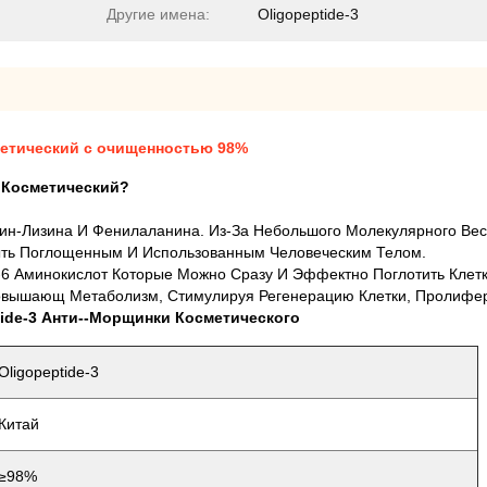
Другие имена:
Oligopeptide-3
сметический с очищенностью 98%
и Косметический?
ейцин-Лизина И Фенилаланина. Из-За Небольшого Молекулярного Ве
 Быть Поглощенным И Использованным Человеческим Телом.
-6 Аминокислот Которые Можно Сразу И Эффектно Поглотить Клетк
овышающ Метаболизм, Стимулируя Регенерацию Клетки, Пролифе
tide-3 Анти--морщинки Косметического
Oligopeptide-3
Китай
≥98%