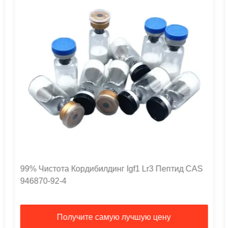
99% Чистота Кордибилдинг Igf1 Lr3 Пептид CAS
946870-92-4
Получите самую лучшую цену