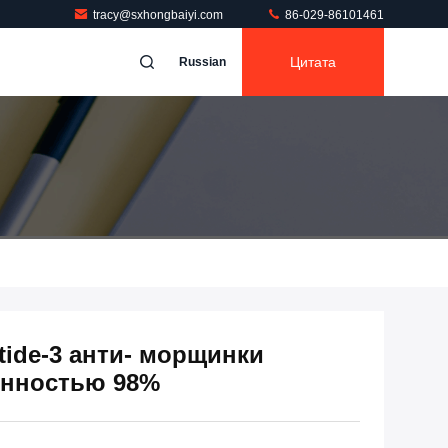
tracy@sxhongbaiyi.com
86-029-86101461
Цитата
Russian
ptide-3 анти- морщинки
енностью 98%