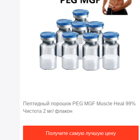
Пептидный порошок PEG MGF Muscle Heal 99%
ает
Чистота 2 мг/ флакон
Получите самую лучшую цену