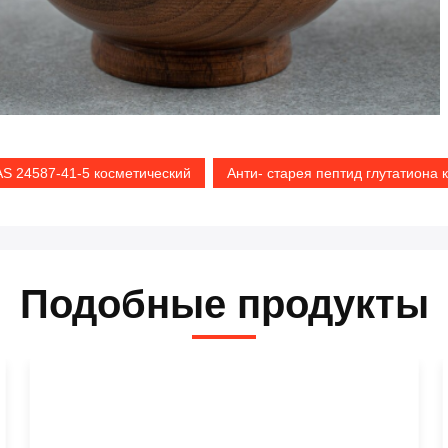
S 24587-41-5 косметический
Анти- старея пептид глутатиона 
Подобные продукты