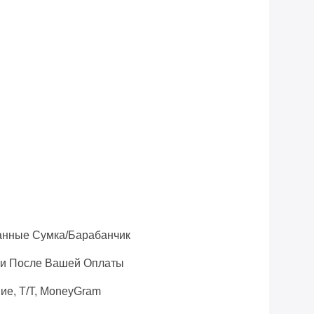
i
анные Сумка/барабанчик
ни После Вашей Оплаты
ие, T/T, MoneyGram