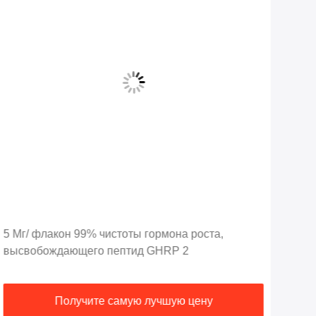
5 Мг/ флакон 99% чистоты гормона роста,
Пег
высвобождающего пептид GHRP 2
орг
Получите самую лучшую цену