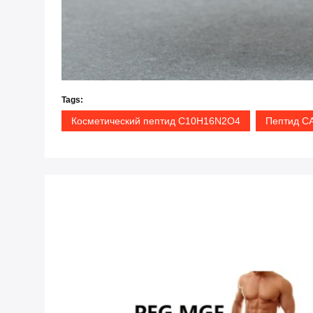
Tags:
Косметический пептид C10H16N2O4
Пептид CA