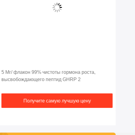
5 Мг/ флакон 99% чистоты гормона роста,
Пег
высвобождающего пептид GHRP 2
орг
Получите самую лучшую цену