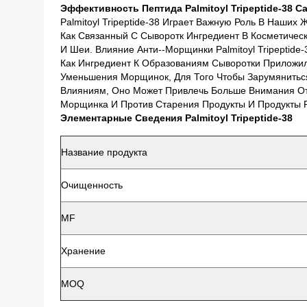
Эффективность Пептида Palmitoyl Tripeptide-38 C
Palmitoyl Tripeptide-38 Играет Важную Роль В Наши
Как Связанный С Сыворотк Ингредиент В Косметичес
И Шеи. Влияние Анти--морщинки Palmitoyl Tripeptide-
Как Ингредиент К Образованиям Сыворотки Приложил
Уменьшения Морщинок, Для Того Чтобы Зарумянитьс
Влияниям, Оно Может Привлечь Больше Внимания От 
Морщинка И Против Старения Продукты И Продукты 
Элементарные Сведения Palmitoyl Tripeptide-38
Название продукта
Очищенность
MF
Хранение
MOQ