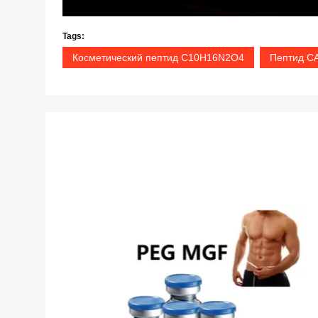
Tags:
Косметический пептид C10H16N2O4
Пептид CA