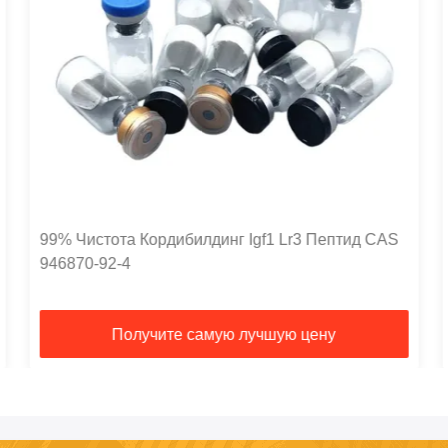
99% Чистота Кордибилдинг Igf1 Lr3 Пептид CAS
946870-92-4
Получите самую лучшую цену