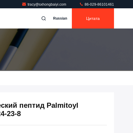
tracy@sxhongbaiyi.com
86-029-86101461
Цитата
Russian
ский пептид Palmitoyl
4-23-8