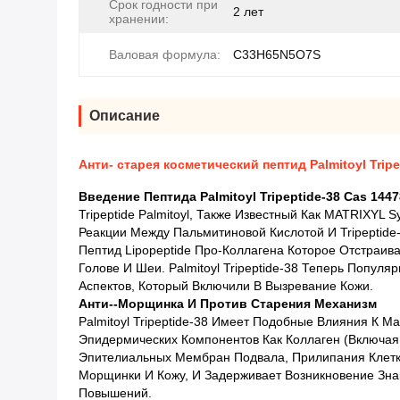
Срок годности при
2 лет
хранении:
Валовая формула:
C33H65N5O7S
Описание
Анти- старея косметический пептид Palmitoyl Tripe
Введение Пептида Palmitoyl Tripeptide-38 Cas 14
Tripeptide Palmitoyl, Также Известный Как MATRIXYL 
Реакции Между Пальмитиновой Кислотой И Tripeptide
Пептид Lipopeptide Про-Коллагена Которое Отстраив
Голове И Шеи. Palmitoyl Tripeptide-38 Теперь Поп
Аспектов, Который Включили В Вызревание Кожи.
Анти--морщинка И Против Старения Механизм
Palmitoyl Tripeptide-38 Имеет Подобные Влияния К 
Эпидермических Компонентов Как Коллаген (включая Ле
Эпителиальных Мембран Подвала, Прилипания Клетки,
Морщинки И Кожу, И Задерживает Возникновение Знак
Повышений.