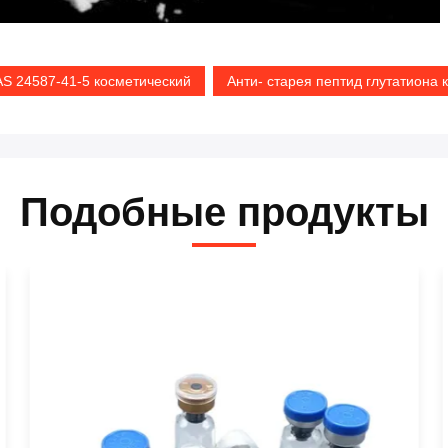
S 24587-41-5 косметический
Анти- старея пептид глутатиона 
Подобные продукты