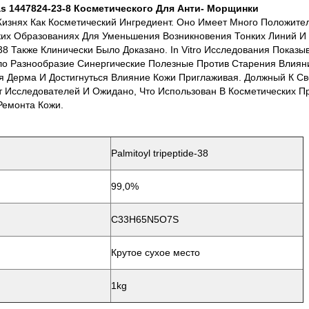
as 1447824-23-8 Косметического Для Анти- Морщинки
х Жизнях Как Косметический Ингредиент. Оно Имеет Много Положит
ких Образованиях Для Уменьшения Возникновения Тонких Линий И
38 Также Клинически Было Доказано. In Vitro Исследования Показыва
о Разнообразие Синергические Полезные Против Старения Влияни
я Дерма И Достигнуться Влияние Кожи Приглаживая. Должный К 
Исследователей И Ожидано, Что Использован В Косметических Пр
Ремонта Кожи.
Palmitoyl tripeptide-38
99,0%
C33H65N5O7S
Крутое сухое место
1kg