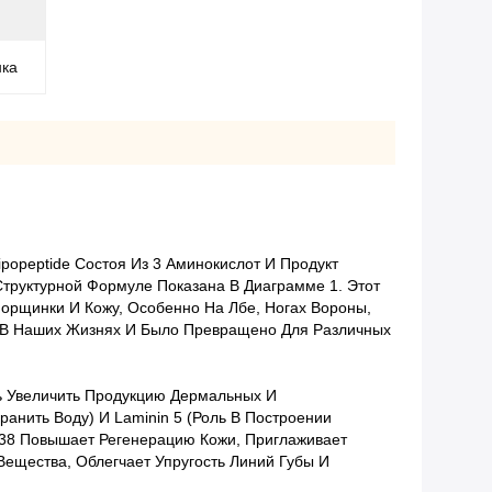
нка
Lipopeptide Состоя Из 3 Аминокислот И Продукт
Структурной Формуле Показана В Диаграмме 1. Этот
Морщинки И Кожу, Особенно На Лбе, Ногах Вороны,
ал В Наших Жизнях И Было Превращено Для Различных
ть Увеличить Продукцию Дермальных И
хранить Воду) И Laminin 5 (роль В Построении
e-38 Повышает Регенерацию Кожи, Приглаживает
ещества, Облегчает Упругость Линий Губы И