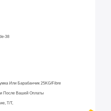
i
ide-38
мка Или Барабанчик 25KG/Fibre
ни После Вашей Оплаты
е, T/T,