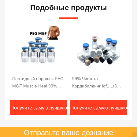
Подобные продукты
Пептидный порошок PEG
99% Чистота
5 
MGF Muscle Heal 99%
Кордибилдинг Igf1 Lr3
чи
Чистота 2 мг/ флакон
Пептид CAS 946870-92-4
в
пе
шую
Получите самую лучшую
Получите самую лучшую
По
цену
цену
Отправьте ваше дознание