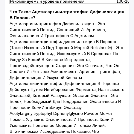
Рекомендуемый уровень применения
100-100
Что Такое Ацетиларгинилтриптофил Дифенилглицин
В Порошке?
Ацетиларгинилтриптофил Дифенилглицин - Это
Синтетический Пептид, Состоящий Из Аргинина,
Фенилаланина И Триптофана С Ацетилом.
Ацетилларгинилтриптофилдифенилглицин В Порошке
(также Известный Под Торговой Маркой Relistase®) - Это
Синтетический Пептид, Используемый В Средствах По
Уходу За Кожей В Качестве Ингредиента,
Противодействующего Старению.Это Означает, Что Он
Состоит Из Четырех Аминокислот.: Аргинин, Триптофан,
Дифенилглицин И Уксусной Кислоты.
Ацетилларгинилтриптофил Дифенилглицин В Порошке
Действует Путем Ингибирования Фермента, Называемого
Эластазой, Который Разрушает Эластин.Эластин - Это
Белок, Необходимый Для Поддержания Эластичности И
Прочности КожиИнгибируя Эластазу,
Acetylarginyltryptophyl Diphenylglycine Powder Может
Помочь Улучшить Эластичность И Прочность Кожи И
Уменьшить Появление Морщин И Тонких Линий.
В Клинических Исследованиях Показано, Что