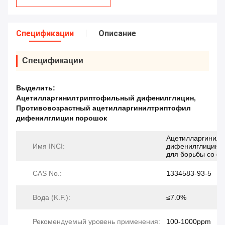
Спецификации
Описание
Спецификации
Выделить:
Ацетилларгинилтриптофильный дифенилглицин
,
Противовозрастный ацетилларгинилтриптофил
дифенилглицин порошок
Ацетилларгинилт
Имя INCI:
дифенилглицин 
для борьбы со с
CAS No.:
1334583-93-5
Вода (K.F.):
≤7.0%
Рекомендуемый уровень применения:
100-1000ppm