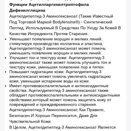
Функции Ацетилларгинилтриптофила
Дифенилглицина
Ацетилдипептид-3 Аминогексаноат (также Известный
Под Торговой Маркой Bodyfensine®) - Синтетический
Пептид, Используемый В Средствах По Уходу За Кожей В
Качестве Ингредиента Против Старения.
Уменьшает появление морщин и мелких линий:
стимулируя производство коллагена и эластина,
Ацетилдипептид-3 аминогексаноат может помочь
уменьшить появление морщин и мелких линий.
Улучшает тон и текстуру кожи: Ацетилдипептид-3
аминогексаноат также может помочь улучшить тон и
текстуру кожи, уменьшая появление пор и пятен.
Повышает гидратацию кожи: Ацетилдипептид-3
аминогексанат может помочь увеличить гидратацию
кожи, уменьшая испарение воды из кожи.
Имеет противовоспалительные и антиоксидантные
свойства: Ацетилдипептид-3 аминогексаноат также
обладает противовоспалительными и антиоксидантными
свойствами,который может помочь защитить кожу от
повреждений и преждевременного старения.
Ацетилдипептид-3 Аминогексаноат, Как Правило,
Безопасен И Хорошо Переносится, Даже Для
Чувствительной Кожи.
В Целом, Ацетилдипептид-3 Аминогексаноат Является