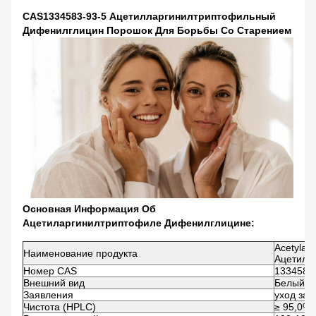
CAS1334583-93-5 Ацетилларгинилтриптофильный
Дифенилглицин Порошок Для Борьбы Со Старением
Основная Информация Об
Ацетиларгинилтриптофиле Дифенилглицине:
Acetylarg
Наименование продукта
Ацетилл
Номер CAS
1334583
Внешний вид
Белый и
Заявления
уход за 
Чистота (HPLC)
≥ 95,0%