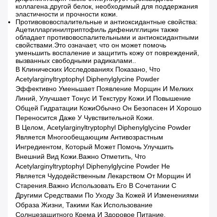
коллагена.другой белок, необходимый для поддержания
эластичности и прочности кожи.
Противововоспалительные и антиоксидантные свойства:
Ацетилларгинилтриптофиль дифенилглицин также
обладает противовоспалительными и антиоксидантными
свойствами.Это означает, что он может помочь
уменьшить воспаление и защитить кожу от повреждений,
вызванных свободными радикалами..
В Клинических Исследованиях Показано, Что
Acetylarginyltryptophyl Diphenylglycine Powder
Эффективно Уменьшает Появление Морщин И Мелких
Линий, Улучшает Тонус И Текстуру Кожи.и Повышение
Общей Гидратации КожиОбычно Он Безопасен И Хорошо
Переносится Даже У Чувствительной Кожи.
В Целом, Acetylarginyltryptophyl Diphenylglycine Powder
Является Многообещающим Антивозрастным
Ингредиентом, Который Может Помочь Улучшить
Внешний Вид Кожи.Важно Отметить, Что
Acetylarginyltryptophyl Diphenylglycine Powder Не
Является Чудодейственным Лекарством От Морщин И
Старения.Важно Использовать Его В Сочетании С
Другими Средствами По Уходу За Кожей И Изменениями
Образа Жизни, Такими Как Использование
Солнцезащитного Крема И Здоровое Питание.