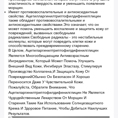
эластичность и твердость кожи и уменьшить появление
морщин.
Имеет противовоспалительные и антиоксидантные
свойства: Ацетилларгинилтриптофилдифенилглицин
также обладает противовоспалительными и
антиоксидантными свойствами.Это означает, что он
может помочь уменьшить воспаление и защитить кожу от
повреждений, вызванных свободными
радикалами.Свободные радикалы - это нестабильные
молекулы, которые могут повредить клетки кожи и
способствовать преждевременному старению.
В Целом, Ацетиларгинилтриптофилдифенилглицин
Является Многообещающим Антивозрастным
Ингредиентом, Который Может Помочь Улучшить
Внешний Вид Кожи, Ингибируя Эластазу, Стимулируя
Производство Коллагена,и Защищать Кожу От
ПоврежденийОбычно Он Безопасен И Хорошо
Переносится Даже У Чувствительной Кожи.
Пожалуйста, Обратите Внимание, Что
Ацетиларгинилтриптофилдифенилглицин Не Является
Чудодейственным Лекарством От Морщин И
Старения.такие Как Использование Солнцезащитного
Крема И Здоровое Питание, Чтобы Добиться Наилучших
Результатов.