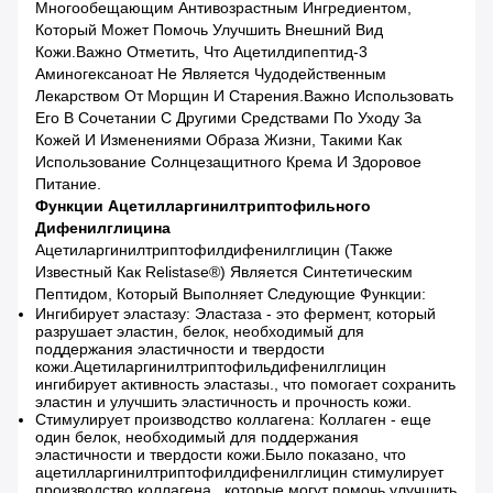
Многообещающим Антивозрастным Ингредиентом,
Который Может Помочь Улучшить Внешний Вид
Кожи.Важно Отметить, Что Ацетилдипептид-3
Аминогексаноат Не Является Чудодейственным
Лекарством От Морщин И Старения.Важно Использовать
Его В Сочетании С Другими Средствами По Уходу За
Кожей И Изменениями Образа Жизни, Такими Как
Использование Солнцезащитного Крема И Здоровое
Питание.
Функции Ацетилларгинилтриптофильного
Дифенилглицина
Ацетиларгинилтриптофилдифенилглицин (также
Известный Как Relistase®) Является Синтетическим
Пептидом, Который Выполняет Следующие Функции:
Ингибирует эластазу: Эластаза - это фермент, который
разрушает эластин, белок, необходимый для
поддержания эластичности и твердости
кожи.Ацетиларгинилтриптофильдифенилглицин
ингибирует активность эластазы., что помогает сохранить
эластин и улучшить эластичность и прочность кожи.
Стимулирует производство коллагена: Коллаген - еще
один белок, необходимый для поддержания
эластичности и твердости кожи.Было показано, что
ацетилларгинилтриптофилдифенилглицин стимулирует
производство коллагена., которые могут помочь улучшить