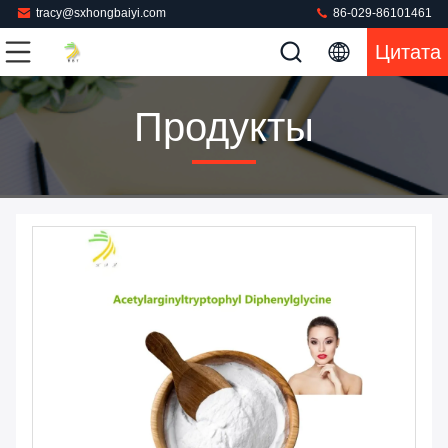
tracy@sxhongbaiyi.com
86-029-86101461
Цитата
Продукты