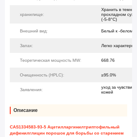
Хранить в темном
хранилище:
прохладном сухо
(-5-8°C)
Внешний вид:
Белый к -белому
Запах:
Легко характерны
Теоретическая мощность MW:
668.76
Очищенность (HPLC):
≥95.0%
уход за чувствит
Заявления:
кожей
Описание
CAS1334583-93-5 Ацетилларгинилтриптофильный
дифенилглицин порошок для борьбы со старением