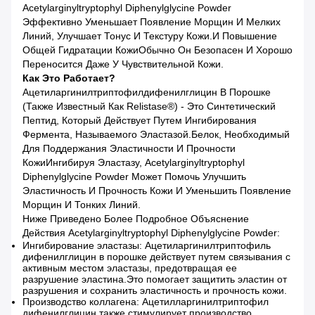
Acetylarginyltryptophyl Diphenylglycine Powder
Эффективно Уменьшает Появление Морщин И Мелких
Линий, Улучшает Тонус И Текстуру Кожи.и Повышение
Общей Гидратации КожиОбычно Он Безопасен И Хорошо
Переносится Даже У Чувствительной Кожи.
Как Это Работает?
Ацетиларгинилтриптофилдифенилглицин В Порошке
(также Известный Как Relistase®) - Это Синтетический
Пептид, Который Действует Путем Ингибирования
Фермента, Называемого Эластазой.белок, Необходимый
Для Поддержания Эластичности И Прочности
КожиИнгибируя Эластазу, Acetylarginyltryptophyl
Diphenylglycine Powder Может Помочь Улучшить
Эластичность И Прочность Кожи И Уменьшить Появление
Морщин И Тонких Линий.
Ниже Приведено Более Подробное Объяснение
Действия Acetylarginyltryptophyl Diphenylglycine Powder:
Ингибирование эластазы: Ацетиларгинилтриптофиль
дифенилглицин в порошке действует путем связывания с
активным местом эластазы, предотвращая ее
разрушение эластина.Это помогает защитить эластин от
разрушения и сохранить эластичность и прочность кожи.
Производство коллагена: Ацетилларгинилтриптофил
дифенилглицин также стимулирует производство