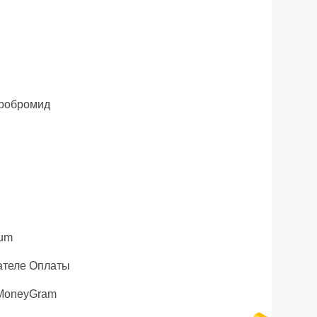
i
робромид
rum
ателе Оплаты
, MoneyGram