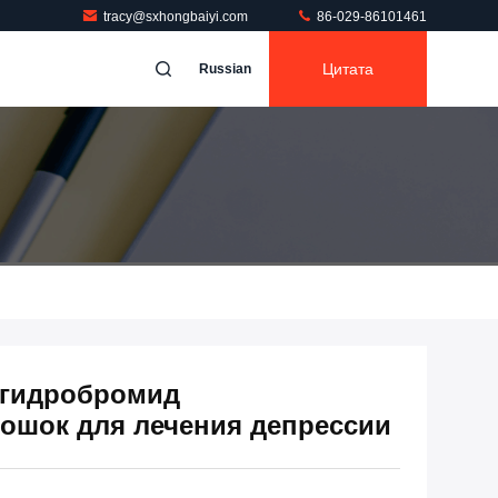
tracy@sxhongbaiyi.com
86-029-86101461
Цитата
Russian
 гидробромид
шок для лечения депрессии