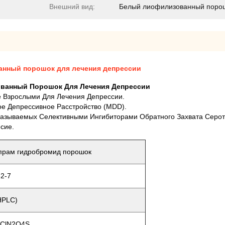
Внешний вид:
Белый лиофилизованный поро
нный порошок для лечения депрессии
ванный Порошок Для Лечения Депрессии
е Взрослыми Для Лечения Депрессии.
е Депрессивное Расстройство (MDD).
Называемых Селективными Ингибиторами Обратного Захвата Серот
сие.
прам гидробромид порошок
2-7
HPLC)
ClN2O4S