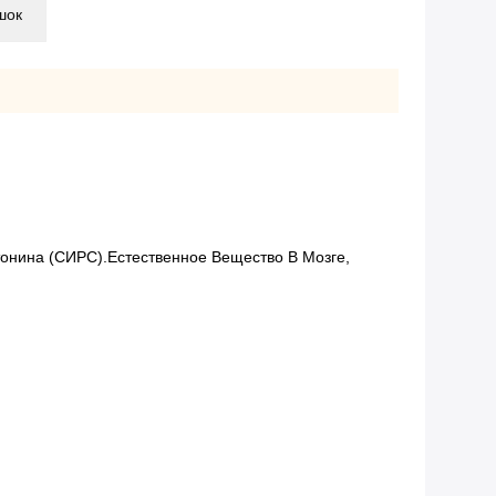
шок
онина (СИРС).естественное Вещество В Мозге,