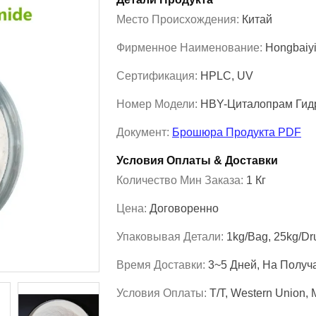
Место Происхождения:
Китай
Фирменное Наименование:
Hongbaiy
Сертификация:
HPLC, UV
Номер Модели:
HBY-Циталопрам Гид
Документ:
Брошюра Продукта PDF
Условия Оплаты & Доставки
Количество Мин Заказа:
1 Кг
Цена:
Договоренно
Упаковывая Детали:
1kg/Bag, 25kg/D
Время Доставки:
3~5 Дней, На Получ
Условия Оплаты:
T/T, Western Union