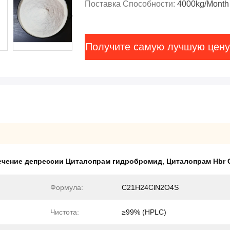
Поставка Способности:
4000kg/Month
Получите самую лучшую цену
ечение депрессии Циталопрам гидробромид
,
Циталопрам Hbr 
Формула:
C21H24ClN2O4S
Чистота:
≥99% (HPLC)