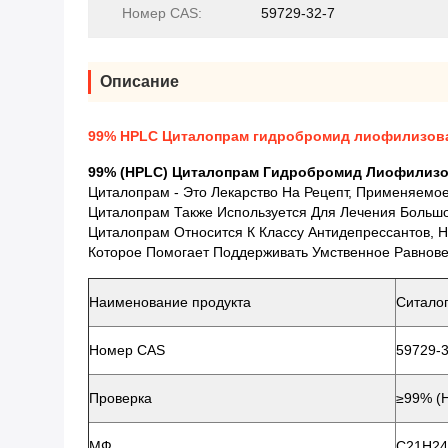
Номер CAS:
59729-32-7
Описание
99% HPLC Циталопрам гидробромид лиофилизова
99% (HPLC) Циталопрам Гидробромид Лиофилизо
Циталопрам - Это Лекарство На Рецепт, Применяемо
Циталопрам Также Используется Для Лечения
Большо
Циталопрам Относится К Классу Антидепрессантов, 
Которое Помогает Поддерживать Умственное Равнове
Наименование продукта
Ситало
Номер CAS
59729-3
Проверка
≥99% (
МФ
C21H24