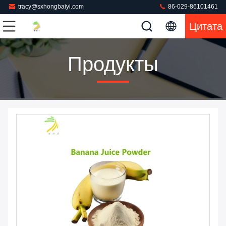
tracy@sxhongbaiyi.com
86-029-86101461
Цитата
Продукты