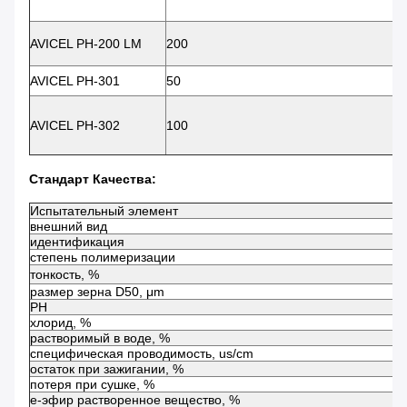
AVICEL PH-200 LM
200
AVICEL PH-301
50
AVICEL PH-302
100
Стандарт Качества:
Испытательный элемент
внешний вид
идентификация
степень полимеризации
тонкость, %
размер зерна D50, μm
PH
хлорид, %
растворимый в воде, %
специфическая проводимость, us/cm
остаток при зажигании, %
потеря при сушке, %
е-эфир растворенное вещество, %