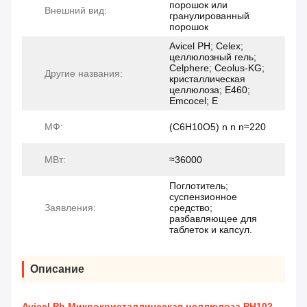
порошок или
Внешний вид:
гранулированный
порошок
Avicel PH; Celex;
целлюлозный гель;
Celphere; Ceolus-KG;
Другие названия:
кристаллическая
целлюлоза; E460;
Emcocel; E
МФ:
(C6H10O5) n n n≈220
МВт:
≈36000
Поглотитель;
суспензионное
Заявления:
средство;
разбавляющее для
таблеток и капсул.
Описание
Avicel Ph Микрокристаллическая целлюлоза PH102