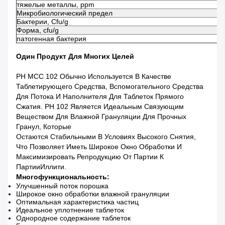
тяжелые металлы, ppm
Микробиологический предел
Бактерии, Cfu/g
Форма, cfu/g
патогенная бактерия
Один Продукт Для Многих Целей
PH MCC 102 Обычно Используется В Качестве
Таблетирующего Средства, Вспомогательного Средства
Для Потока И Наполнителя Для Таблеток Прямого
Сжатия. PH 102 Является Идеальным Связующим
Веществом Для Влажной Грануляции Для Прочных
Гранул, Которые
Остаются Стабильными В Условиях Высокого Снятия,
Что Позволяет Иметь Широкое Окно Обработки И
Максимизировать Репродукцию От Партии К
Партии
Иллити.
Многофункциональность:
Улучшенный поток порошка
Широкое окно обработки влажной грануляции
Оптимальная характеристика частиц
Идеальное уплотнение таблеток
Однородное содержание таблеток