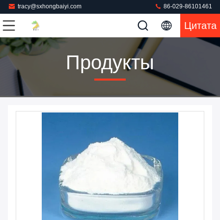
tracy@sxhongbaiyi.com
86-029-86101461
Цитата
Продукты