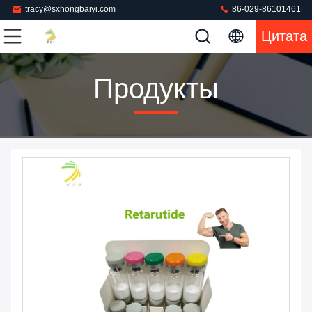
tracy@sxhongbaiyi.com
86-029-86101461
Цитата
Продукты