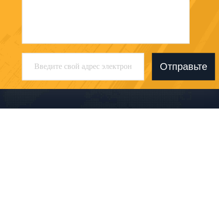
Отправьте
Shaanxi Hongbaiyi Biotech Co., Ltd.
tracy@sxhongbaiyi.com
86-029-86101461
Организация бизнеса Heng
jia, дорога No.115 Weiyang,
зона развития E&T, Сиань,