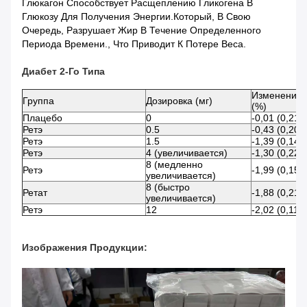
Глюкагон Способствует Расщеплению Гликогена В
Глюкозу Для Получения Энергии.который, В Свою
Очередь, Разрушает Жир В Течение Определенного
Периода Времени., Что Приводит К Потере Веса.
Диабет 2-Го Типа
Изменение 
Группа
Дозировка (мг)
(%)
Плацебо
0
-0,01 (0,21)
Ретэ
0.5
-0,43 (0,20)
Ретэ
1.5
-1,39 (0,14)
Ретэ
4 (увеличивается)
-1,30 (0,22)
8 (медленно
Ретэ
-1,99 (0,15)
увеличивается)
8 (быстро
Ретат
-1,88 (0,21)
увеличивается)
Ретэ
12
-2,02 (0,11)
Изображения Продукции: