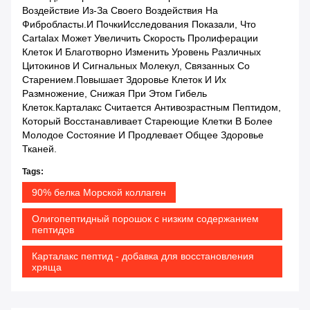
Воздействие Из-За Своего Воздействия На
Фибробласты.и ПочкиИсследования Показали, Что
Cartalax Может Увеличить Скорость Пролиферации
Клеток И Благотворно Изменить Уровень Различных
Цитокинов И Сигнальных Молекул, Связанных Со
Старением.повышает Здоровье Клеток И Их
Размножение, Снижая При Этом Гибель
Клеток.Карталакс Считается Антивозрастным Пептидом,
Который Восстанавливает Стареющие Клетки В Более
Молодое Состояние И Продлевает Общее Здоровье
Тканей.
Tags:
90% белка Морской коллаген
Олигопептидный порошок с низким содержанием
пептидов
Карталакс пептид - добавка для восстановления
хряща