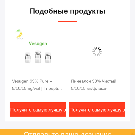
Подобные продукты
Vesugen 99% Pure –
Пинеалон 99% Чистый
Эп
5/10/15mg/vial | Tripeptide
5/10/15 мг/флакон
5/
(Ala-Glu-Asp | AED)
Те
Vascular Repair
те
шую
Получите самую лучшую
Получите самую лучшую
По
Bioregulator
Ас
цену
цену
Отправьте ваше дознание