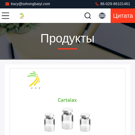
tracy@sxhongbaiyi.com
86-029-86101461
Цитата
Продукты