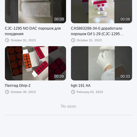
00:09
00:08
CJC-1295 NO DAC порошок для
CAS863288-34-0 доработало
похудения
порошок Grf 1-29 (CJC-1295
ОТСУТСТВИЕ DAC) для здания
October 31, 2023
October 31, 2023
мышцы
00:09
00:33
Пептид Ghrp-2
hgh 191 AA
October 30, 2023
February 02, 2023
No more