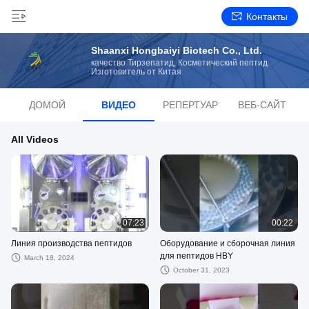
Контакты
Shaanxi Hongbaiyi Biotech Co., Ltd.
качество Тирзепатид, Косметический пептид
Изготовитель от Китая
ДОМОЙ
ВИДЕО
РЕПЕРТУАР
ВЕБ-САЙТ
All Videos
07:23
00:22
Линия производства пептидов
Оборудование и сборочная линия
для пептидов HBY
March 18, 2024
October 31, 2023