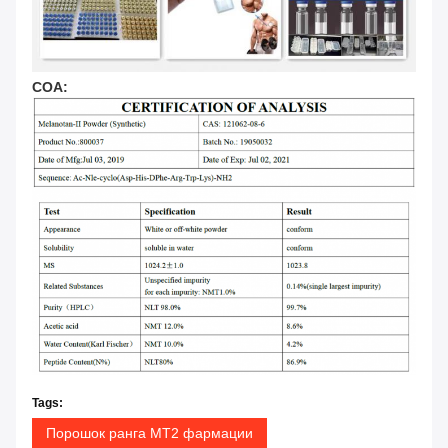
СОА:
Tags:
Порошок ранга MT2 фармации