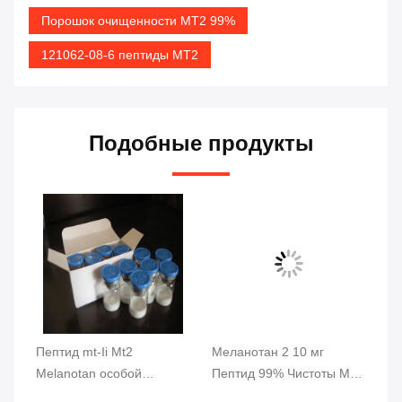
Порошок очищенности MT2 99%
121062-08-6 пептиды MT2
Подобные продукты
н 1
Пептид mt-Ii Mt2
Меланотан 2 10 мг
Бе
Melanotan особой
Пептид 99% Чистоты MT-
чи
чистоты 99% 2 пептида
2 Для Наращивания
Бо