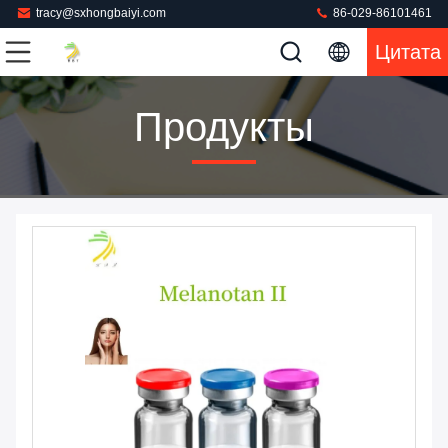
tracy@sxhongbaiyi.com
86-029-86101461
Цитата
Продукты